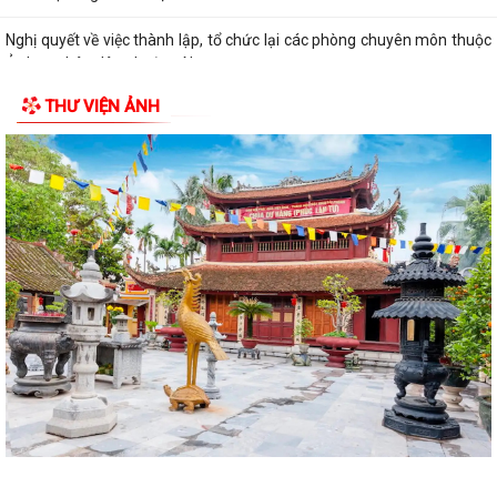
Nghị quyết về việc thành lập, tổ chức lại các phòng chuyên môn thuộc
Ủy ban nhân dân phường Nam...
THƯ VIỆN ẢNH
Điện lực Thủy Nguyên triển khai thanh toán tiền điện không dùng tiền
mặt trên địa bàn Điện lực Thủy...
Đề nghị hỗ trợ giới thiệu nguồn hiện vật và kết nối thân nhân liệt sĩ, cựu
chiến binh phục vụ cuộc...
Quyết định về việc phê duyệt giá đất cụ thể; phương án bồi thường bồi
thường, hỗ trợ, tái định cư...
Quyết định về việc thu hồi đất để thực hiện Dự án đầu tư xây dựng cơ
sở hạ tầng khu tái định cư tại...
Quyết định về việc thu hồi đất để thực hiện Dự án đầu tư xây dựng cơ
sở hạ tầng khu tái định cư tại...
Quyết định về việc thu hồi đất để thực hiện Dự án đầu tư xây dựng cơ
sở hạ tầng khu tái định cư tại...