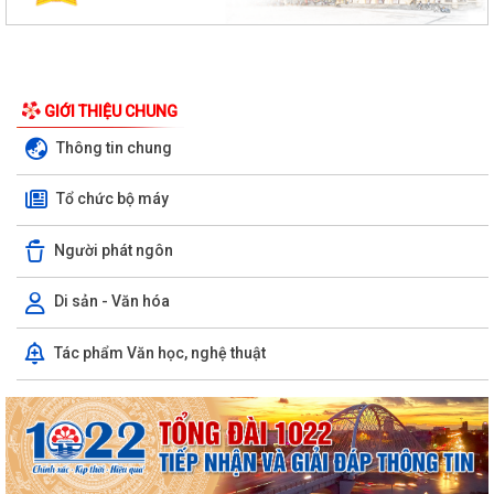
GIỚI THIỆU CHUNG
Thông tin chung
Tổ chức bộ máy
Người phát ngôn
Di sản - Văn hóa
Chuyển đổi số, thanh toán không dùng tiền mặt và tham gia Bản đồ
Tác phẩm Văn học, nghệ thuật
ẩm thực số Hải Phòng
Xây dựng Bản đồ Ẩm thực số Hải Phòng và mở rộng mô hình chuyển
đổi số, thanh toán không dùng tiền...
Kế hoạch triển khai công tác làm sạch, chuẩn hóa dữ liệu đăng ký hộ