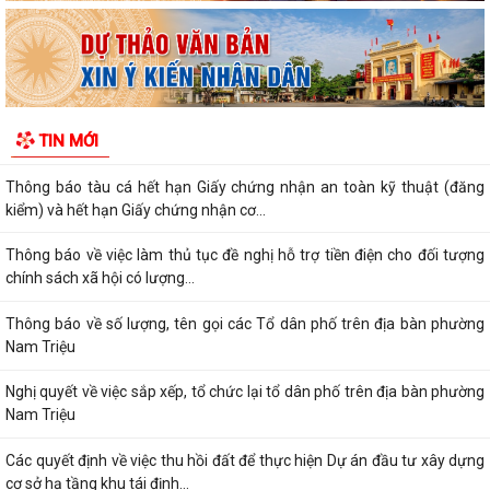
kinh doanh, Hợp tác xã năm 2026
PHƯỜNG NAM TRIỆU TÍCH CỰC TUYÊN TRUYỀN HƯỚNG DẪN NÔNG
DÂN PHÒNG CHỐNG NẮNG NÓNG CHO THỦY SẢN NUÔI
Quyết định về việc ủy quyền thực hiện nhiệm vụ thuộc thẩm quyền của
TIN MỚI
Ủy ban nhân dân thành phố trong...
Thông báo tàu cá hết hạn Giấy chứng nhận an toàn kỹ thuật (đăng
kiểm) và hết hạn Giấy chứng nhận cơ...
Thông báo về việc làm thủ tục đề nghị hỗ trợ tiền điện cho đối tượng
chính sách xã hội có lượng...
Thông báo về số lượng, tên gọi các Tổ dân phố trên địa bàn phường
Nam Triệu
Nghị quyết về việc sắp xếp, tổ chức lại tổ dân phố trên địa bàn phường
Nam Triệu
Các quyết định về việc thu hồi đất để thực hiện Dự án đầu tư xây dựng
cơ sở hạ tầng khu tái định...