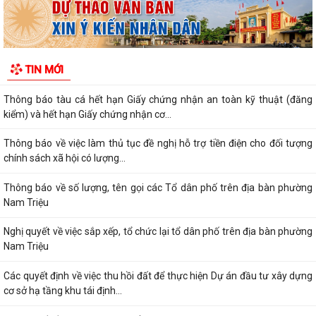
PHƯỜNG NAM TRIỆU TÍCH CỰC TUYÊN TRUYỀN HƯỚNG DẪN NÔNG
DÂN PHÒNG CHỐNG NẮNG NÓNG CHO THỦY SẢN NUÔI
Quyết định về việc ủy quyền thực hiện nhiệm vụ thuộc thẩm quyền của
TIN MỚI
Ủy ban nhân dân thành phố trong...
Thông báo tàu cá hết hạn Giấy chứng nhận an toàn kỹ thuật (đăng
kiểm) và hết hạn Giấy chứng nhận cơ...
Thông báo về việc làm thủ tục đề nghị hỗ trợ tiền điện cho đối tượng
chính sách xã hội có lượng...
Thông báo về số lượng, tên gọi các Tổ dân phố trên địa bàn phường
Nam Triệu
Nghị quyết về việc sắp xếp, tổ chức lại tổ dân phố trên địa bàn phường
Nam Triệu
Các quyết định về việc thu hồi đất để thực hiện Dự án đầu tư xây dựng
cơ sở hạ tầng khu tái định...