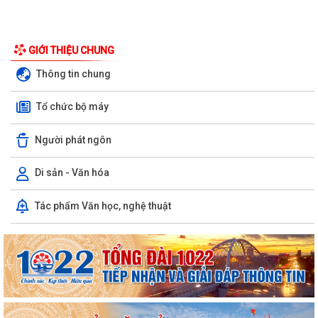
GIỚI THIỆU CHUNG
Thông tin chung
Tổ chức bộ máy
Người phát ngôn
Di sản - Văn hóa
Chuyển đổi số, thanh toán không dùng tiền mặt và tham gia Bản đồ
Tác phẩm Văn học, nghệ thuật
ẩm thực số Hải Phòng
Xây dựng Bản đồ Ẩm thực số Hải Phòng và mở rộng mô hình chuyển
đổi số, thanh toán không dùng tiền...
Kế hoạch triển khai công tác làm sạch, chuẩn hóa dữ liệu đăng ký hộ
kinh doanh, Hợp tác xã năm 2026