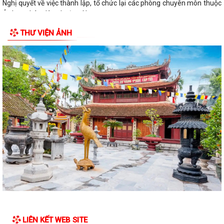
Nghị quyết về việc thành lập, tổ chức lại các phòng chuyên môn thuộc
Ủy ban nhân dân phường Nam...
THƯ VIỆN ẢNH
Điện lực Thủy Nguyên triển khai thanh toán tiền điện không dùng tiền
mặt trên địa bàn Điện lực Thủy...
Đề nghị hỗ trợ giới thiệu nguồn hiện vật và kết nối thân nhân liệt sĩ, cựu
chiến binh phục vụ cuộc...
Quyết định về việc phê duyệt giá đất cụ thể; phương án bồi thường bồi
thường, hỗ trợ, tái định cư...
Quyết định về việc thu hồi đất để thực hiện Dự án đầu tư xây dựng cơ
sở hạ tầng khu tái định cư tại...
Quyết định về việc thu hồi đất để thực hiện Dự án đầu tư xây dựng cơ
sở hạ tầng khu tái định cư tại...
Quyết định về việc thu hồi đất để thực hiện Dự án đầu tư xây dựng cơ
sở hạ tầng khu tái định cư tại...
LIÊN KẾT WEB SITE
Thông báo tuyển dụng người lao động đi làm việc tại Đài Loan theo