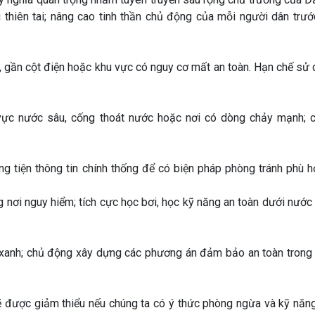
hiên tai; nâng cao tinh thần chủ động của mỗi người dân trước
 gần cột điện hoặc khu vực có nguy cơ mất an toàn. Hạn chế sử 
 vực nước sâu, cống thoát nước hoặc nơi có dòng chảy mạnh; 
ơng tiện thông tin chính thống để có biện pháp phòng tránh phù 
ng nơi nguy hiểm; tích cực học bơi, học kỹ năng an toàn dưới nướ
ây xanh; chủ động xây dựng các phương án đảm bảo an toàn tron
i sẽ được giảm thiểu nếu chúng ta có ý thức phòng ngừa và kỹ nă