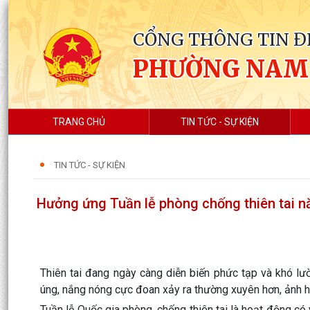
CỔNG THÔNG TIN Đ
PHƯỜNG NAM
TRANG CHỦ
TIN TỨC - SỰ KIỆN
TIN TỨC - SỰ KIỆN
Hưởng ứng Tuần lễ phòng chống thiên tai 
Thiên tai đang ngày càng diễn biến phức tạp và khó lư
úng, nắng nóng cực đoan xảy ra thường xuyên hơn, ảnh hư
Tuần lễ Quốc gia phòng, chống thiên tai là hoạt động có