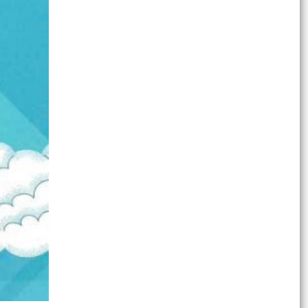
nhân dân phường Nam Triệu quy định nội dung
chi, mức chi...
Thông báo về việc niêm yết mức giá cụ thể dịch
vụ thu gom, vận chuyển, xử lý chất thải rắn
sinh...
Phường Nam Triệu tăng cường công tác đảm
bảo trật tự công cộng, trật tự đô thị, trật tự
đường hè...
Công khai phương án sắp xếp, sáp nhập các Tổ
dân phố trên địa bàn phường Nam Triệu
Quyết định về việc thu hồi đất để thực hiện Dự
án đầu tư xây dựng cơ sở hạ tầng khu tái định
cư tại...
Thông báo về giá cụ thể dịch vụ thu gom, vận
chuyển, xử lý chất thải rắn sinh hoạt trên địa
bàn...