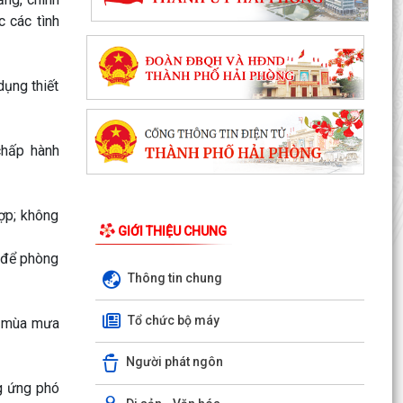
 các tình
dụng thiết
chấp hành
hợp; không
GIỚI THIỆU CHUNG
c để phòng
Thông tin chung
Chuyển đổi số, thanh toán không dùng tiền mặt
Tổ chức bộ máy
g mùa mưa
và tham gia Bản đồ ẩm thực số Hải Phòng
Người phát ngôn
Xây dựng Bản đồ Ẩm thực số Hải Phòng và mở
rộng mô hình chuyển đổi số, thanh toán không
ng ứng phó
dùng tiền...