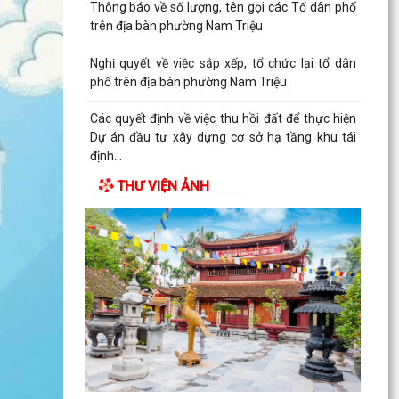
Thông báo về số lượng, tên gọi các Tổ dân phố
trên địa bàn phường Nam Triệu
Nghị quyết về việc sắp xếp, tổ chức lại tổ dân
phố trên địa bàn phường Nam Triệu
Các quyết định về việc thu hồi đất để thực hiện
Dự án đầu tư xây dựng cơ sở hạ tầng khu tái
định...
THƯ VIỆN ẢNH
Nghị quyết về việc thành lập, tổ chức lại các
phòng chuyên môn thuộc Ủy ban nhân dân
phường Nam...
Điện lực Thủy Nguyên triển khai thanh toán tiền
điện không dùng tiền mặt trên địa bàn Điện lực
Thủy...
Đề nghị hỗ trợ giới thiệu nguồn hiện vật và kết
nối thân nhân liệt sĩ, cựu chiến binh phục vụ
cuộc...