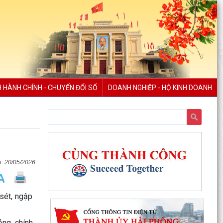
H HÀNH CHÍNH - CHUYỂN ĐỔI SỐ
DOANH NGHIỆP - HỘ KINH DOANH
20/05/2026
 sét, ngập
ảng, chính