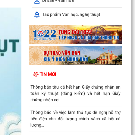
Di sản - Văn hóa
Kế hoạch triển khai công tác làm sạch, chuẩn
Tác phẩm Văn học, nghệ thuật
hóa dữ liệu đăng ký hộ kinh doanh, Hợp tác xã
năm 2026
PHƯỜNG NAM TRIỆU TÍCH CỰC TUYÊN TRUYỀN
HƯỚNG DẪN NÔNG DÂN PHÒNG CHỐNG NẮNG
NÓNG CHO THỦY SẢN NUÔI
Quyết định về việc ủy quyền thực hiện nhiệm vụ
thuộc thẩm quyền của Ủy ban nhân dân thành
TIN MỚI
phố trong...
Thông báo tàu cá hết hạn Giấy chứng nhận an
toàn kỹ thuật (đăng kiểm) và hết hạn Giấy
chứng nhận cơ...
Thông báo về việc làm thủ tục đề nghị hỗ trợ
tiền điện cho đối tượng chính sách xã hội có
lượng...