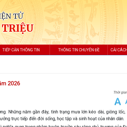
IỆN TỬ
 TRIỆU
TIẾP CẬN THÔNG TIN
THÔNG TIN CHUYÊN ĐỀ
CẢI CÁC
năm 2026
ờng. Những năm gần đây, tình trạng mưa lớn kéo dài, giông lốc,
ởng trực tiếp đến đời sống, học tập và sinh hoạt của nhân dân.
 ý nghĩa quan trọng nhằm tuyên truyền sâu rộng chủ trương của Đ