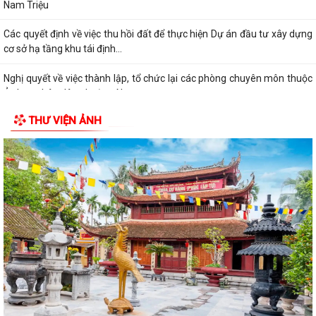
Nam Triệu
Các quyết định về việc thu hồi đất để thực hiện Dự án đầu tư xây dựng
cơ sở hạ tầng khu tái định...
Nghị quyết về việc thành lập, tổ chức lại các phòng chuyên môn thuộc
Ủy ban nhân dân phường Nam...
THƯ VIỆN ẢNH
Điện lực Thủy Nguyên triển khai thanh toán tiền điện không dùng tiền
mặt trên địa bàn Điện lực Thủy...
Đề nghị hỗ trợ giới thiệu nguồn hiện vật và kết nối thân nhân liệt sĩ, cựu
chiến binh phục vụ cuộc...
Quyết định về việc phê duyệt giá đất cụ thể; phương án bồi thường bồi
thường, hỗ trợ, tái định cư...
Quyết định về việc thu hồi đất để thực hiện Dự án đầu tư xây dựng cơ
sở hạ tầng khu tái định cư tại...
Quyết định về việc thu hồi đất để thực hiện Dự án đầu tư xây dựng cơ
sở hạ tầng khu tái định cư tại...