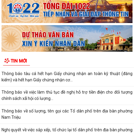
đổi số, thanh toán không dùng tiền...
Kế hoạch triển khai công tác làm sạch, chuẩn hóa dữ liệu đăng ký hộ
kinh doanh, Hợp tác xã năm 2026
PHƯỜNG NAM TRIỆU TÍCH CỰC TUYÊN TRUYỀN HƯỚNG DẪN NÔNG
DÂN PHÒNG CHỐNG NẮNG NÓNG CHO THỦY SẢN NUÔI
Quyết định về việc ủy quyền thực hiện nhiệm vụ thuộc thẩm quyền của
TIN MỚI
Ủy ban nhân dân thành phố trong...
Thông báo tàu cá hết hạn Giấy chứng nhận an toàn kỹ thuật (đăng
kiểm) và hết hạn Giấy chứng nhận cơ...
Thông báo về việc làm thủ tục đề nghị hỗ trợ tiền điện cho đối tượng
chính sách xã hội có lượng...
Thông báo về số lượng, tên gọi các Tổ dân phố trên địa bàn phường
Nam Triệu
Nghị quyết về việc sắp xếp, tổ chức lại tổ dân phố trên địa bàn phường