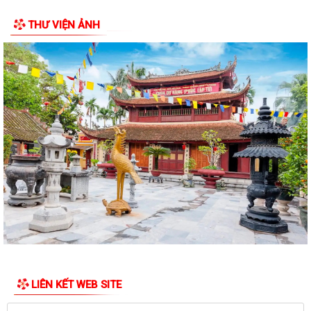
THƯ VIỆN ẢNH
Điện lực Thủy Nguyên triển khai thanh toán tiền điện không dùng tiền
mặt trên địa bàn Điện lực Thủy...
Đề nghị hỗ trợ giới thiệu nguồn hiện vật và kết nối thân nhân liệt sĩ, cựu
chiến binh phục vụ cuộc...
Quyết định về việc phê duyệt giá đất cụ thể; phương án bồi thường bồi
thường, hỗ trợ, tái định cư...
Quyết định về việc thu hồi đất để thực hiện Dự án đầu tư xây dựng cơ
sở hạ tầng khu tái định cư tại...
Quyết định về việc thu hồi đất để thực hiện Dự án đầu tư xây dựng cơ
sở hạ tầng khu tái định cư tại...
Quyết định về việc thu hồi đất để thực hiện Dự án đầu tư xây dựng cơ
sở hạ tầng khu tái định cư tại...
LIÊN KẾT WEB SITE
Thông báo tuyển dụng người lao động đi làm việc tại Đài Loan theo
hình thức tuyển mộ trực tiếp