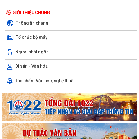
GIỚI THIỆU CHUNG
Thông tin chung
Tổ chức bộ máy
Người phát ngôn
Di sản - Văn hóa
Chuyển đổi số, thanh toán không dùng tiền mặt và tham gia Bản đồ
Tác phẩm Văn học, nghệ thuật
ẩm thực số Hải Phòng
Xây dựng Bản đồ Ẩm thực số Hải Phòng và mở rộng mô hình chuyển
đổi số, thanh toán không dùng tiền...
Kế hoạch triển khai công tác làm sạch, chuẩn hóa dữ liệu đăng ký hộ
kinh doanh, Hợp tác xã năm 2026
PHƯỜNG NAM TRIỆU TÍCH CỰC TUYÊN TRUYỀN HƯỚNG DẪN NÔNG