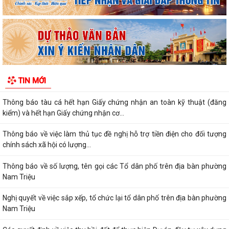
Kế hoạch triển khai công tác làm sạch, chuẩn hóa dữ liệu đăng ký hộ
kinh doanh, Hợp tác xã năm 2026
PHƯỜNG NAM TRIỆU TÍCH CỰC TUYÊN TRUYỀN HƯỚNG DẪN NÔNG
DÂN PHÒNG CHỐNG NẮNG NÓNG CHO THỦY SẢN NUÔI
Quyết định về việc ủy quyền thực hiện nhiệm vụ thuộc thẩm quyền của
TIN MỚI
Ủy ban nhân dân thành phố trong...
Thông báo tàu cá hết hạn Giấy chứng nhận an toàn kỹ thuật (đăng
kiểm) và hết hạn Giấy chứng nhận cơ...
Thông báo về việc làm thủ tục đề nghị hỗ trợ tiền điện cho đối tượng
chính sách xã hội có lượng...
Thông báo về số lượng, tên gọi các Tổ dân phố trên địa bàn phường
Nam Triệu
Nghị quyết về việc sắp xếp, tổ chức lại tổ dân phố trên địa bàn phường
Nam Triệu