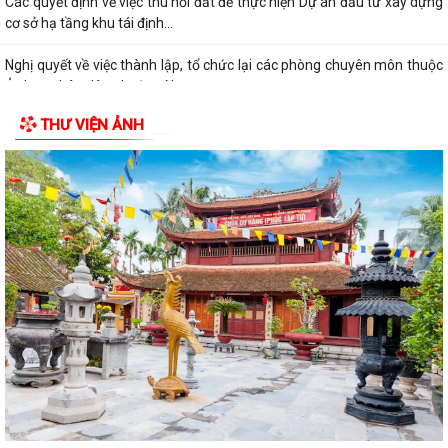
Các quyết định về việc thu hồi đất để thực hiện Dự án đầu tư xây dựng
cơ sở hạ tầng khu tái định...
Nghị quyết về việc thành lập, tổ chức lại các phòng chuyên môn thuộc
Ủy ban nhân dân phường Nam...
THƯ VIỆN ẢNH
Điện lực Thủy Nguyên triển khai thanh toán tiền điện không dùng tiền
mặt trên địa bàn Điện lực Thủy...
Đề nghị hỗ trợ giới thiệu nguồn hiện vật và kết nối thân nhân liệt sĩ, cựu
chiến binh phục vụ cuộc...
Quyết định về việc phê duyệt giá đất cụ thể; phương án bồi thường bồi
thường, hỗ trợ, tái định cư...
Quyết định về việc thu hồi đất để thực hiện Dự án đầu tư xây dựng cơ
sở hạ tầng khu tái định cư tại...
Quyết định về việc thu hồi đất để thực hiện Dự án đầu tư xây dựng cơ
sở hạ tầng khu tái định cư tại...
Quyết định về việc thu hồi đất để thực hiện Dự án đầu tư xây dựng cơ