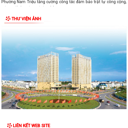
Phường Nam Triệu tăng cường công tác đảm bảo trật tự công cộng,
trật tự đô thị, trật tự đường hè...
THƯ VIỆN ẢNH
Công khai phương án sắp xếp, sáp nhập các Tổ dân phố trên địa bàn
phường Nam Triệu
Quyết định về việc thu hồi đất để thực hiện Dự án đầu tư xây dựng cơ
sở hạ tầng khu tái định cư tại...
Thông báo về giá cụ thể dịch vụ thu gom, vận chuyển, xử lý chất thải
rắn sinh hoạt trên địa bàn...
QUYẾT ĐỊNH Về việc phê duyệt giá đất cụ thể; phương án bồi thường
bồi thường, hỗ trợ, tái định cư...
QUY MÔ TỔ DÂN PHỐ THEO NGHỊ ĐỊNH 185/2026/NĐ-CP
TĂNG CƯỜNG CÔNG TÁC BẢO VỆ, CHĂM SÓC VÀ GIÁO DỤC TRẺ EM
Thông báo về việc chủ động triển khai các biện pháp ứng phó với nắng
nóng, mưa, lũ trên địa bàn...
LIÊN KẾT WEB SITE