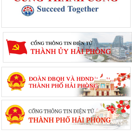
Chuyển đổi số, thanh toán không dùng tiền mặt và tham gia Bản đồ
ẩm thực số Hải Phòng
Xây dựng Bản đồ Ẩm thực số Hải Phòng và mở rộng mô hình chuyển
đổi số, thanh toán không dùng tiền...
Kế hoạch triển khai công tác làm sạch, chuẩn hóa dữ liệu đăng ký hộ
kinh doanh, Hợp tác xã năm 2026
PHƯỜNG NAM TRIỆU TÍCH CỰC TUYÊN TRUYỀN HƯỚNG DẪN NÔNG
DÂN PHÒNG CHỐNG NẮNG NÓNG CHO THỦY SẢN NUÔI
Quyết định về việc ủy quyền thực hiện nhiệm vụ thuộc thẩm quyền của
Ủy ban nhân dân thành phố trong...
Thông báo tàu cá hết hạn Giấy chứng nhận an toàn kỹ thuật (đăng
kiểm) và hết hạn Giấy chứng nhận cơ...