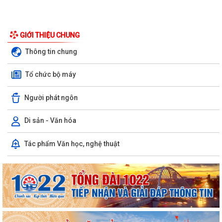
Thông báo về việc làm thủ tục đề nghị hỗ trợ tiền điện cho đối tượng
chính sách xã hội có lượng...
GIỚI THIỆU CHUNG
Thông báo về số lượng, tên gọi các Tổ dân phố trên địa bàn phường
Thông tin chung
Nam Triệu
Tổ chức bộ máy
Nghị quyết về việc sắp xếp, tổ chức lại tổ dân phố trên địa bàn phường
Nam Triệu
Người phát ngôn
Các quyết định về việc thu hồi đất để thực hiện Dự án đầu tư xây dựng
cơ sở hạ tầng khu tái định...
Di sản - Văn hóa
Nghị quyết về việc thành lập, tổ chức lại các phòng chuyên môn thuộc
Tác phẩm Văn học, nghệ thuật
Ủy ban nhân dân phường Nam...
Điện lực Thủy Nguyên triển khai thanh toán tiền điện không dùng tiền
mặt trên địa bàn Điện lực Thủy...
Đề nghị hỗ trợ giới thiệu nguồn hiện vật và kết nối thân nhân liệt sĩ, cựu
chiến binh phục vụ cuộc...