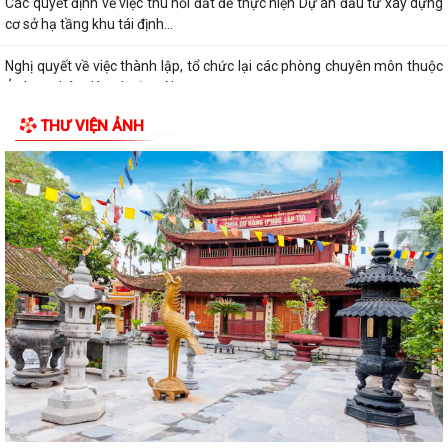
Các quyết định về việc thu hồi đất để thực hiện Dự án đầu tư xây dựng
cơ sở hạ tầng khu tái định...
Nghị quyết về việc thành lập, tổ chức lại các phòng chuyên môn thuộc
Ủy ban nhân dân phường Nam...
THƯ VIỆN ẢNH
Điện lực Thủy Nguyên triển khai thanh toán tiền điện không dùng tiền
mặt trên địa bàn Điện lực Thủy...
Đề nghị hỗ trợ giới thiệu nguồn hiện vật và kết nối thân nhân liệt sĩ, cựu
chiến binh phục vụ cuộc...
Quyết định về việc phê duyệt giá đất cụ thể; phương án bồi thường bồi
thường, hỗ trợ, tái định cư...
Quyết định về việc thu hồi đất để thực hiện Dự án đầu tư xây dựng cơ
sở hạ tầng khu tái định cư tại...
Quyết định về việc thu hồi đất để thực hiện Dự án đầu tư xây dựng cơ
sở hạ tầng khu tái định cư tại...
Quyết định về việc thu hồi đất để thực hiện Dự án đầu tư xây dựng cơ