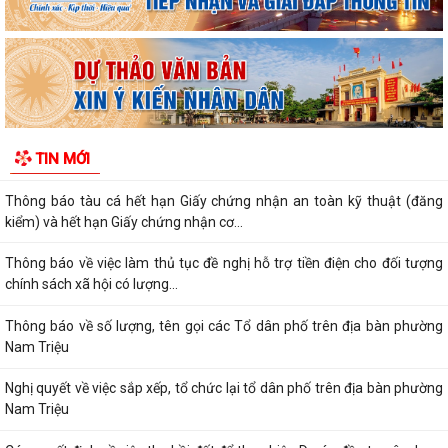
Kế hoạch triển khai công tác làm sạch, chuẩn hóa dữ liệu đăng ký hộ
kinh doanh, Hợp tác xã năm 2026
PHƯỜNG NAM TRIỆU TÍCH CỰC TUYÊN TRUYỀN HƯỚNG DẪN NÔNG
DÂN PHÒNG CHỐNG NẮNG NÓNG CHO THỦY SẢN NUÔI
Quyết định về việc ủy quyền thực hiện nhiệm vụ thuộc thẩm quyền của
TIN MỚI
Ủy ban nhân dân thành phố trong...
Thông báo tàu cá hết hạn Giấy chứng nhận an toàn kỹ thuật (đăng
kiểm) và hết hạn Giấy chứng nhận cơ...
Thông báo về việc làm thủ tục đề nghị hỗ trợ tiền điện cho đối tượng
chính sách xã hội có lượng...
Thông báo về số lượng, tên gọi các Tổ dân phố trên địa bàn phường
Nam Triệu
Nghị quyết về việc sắp xếp, tổ chức lại tổ dân phố trên địa bàn phường
Nam Triệu