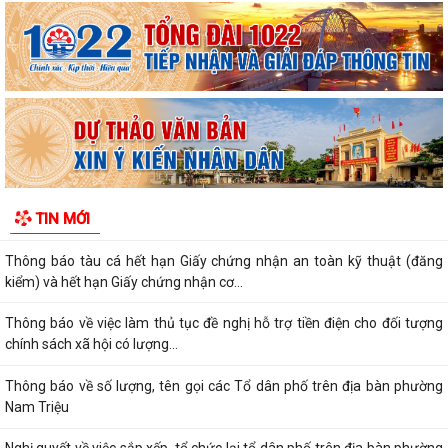
Xây dựng Bản đồ Ẩm thực số Hải Phòng và mở rộng mô hình chuyển
đổi số, thanh toán không dùng tiền...
Kế hoạch triển khai công tác làm sạch, chuẩn hóa dữ liệu đăng ký hộ
kinh doanh, Hợp tác xã năm 2026
PHƯỜNG NAM TRIỆU TÍCH CỰC TUYÊN TRUYỀN HƯỚNG DẪN NÔNG
DÂN PHÒNG CHỐNG NẮNG NÓNG CHO THỦY SẢN NUÔI
Quyết định về việc ủy quyền thực hiện nhiệm vụ thuộc thẩm quyền của
TIN MỚI
Ủy ban nhân dân thành phố trong...
Thông báo tàu cá hết hạn Giấy chứng nhận an toàn kỹ thuật (đăng
kiểm) và hết hạn Giấy chứng nhận cơ...
Thông báo về việc làm thủ tục đề nghị hỗ trợ tiền điện cho đối tượng
chính sách xã hội có lượng...
Thông báo về số lượng, tên gọi các Tổ dân phố trên địa bàn phường
Nam Triệu