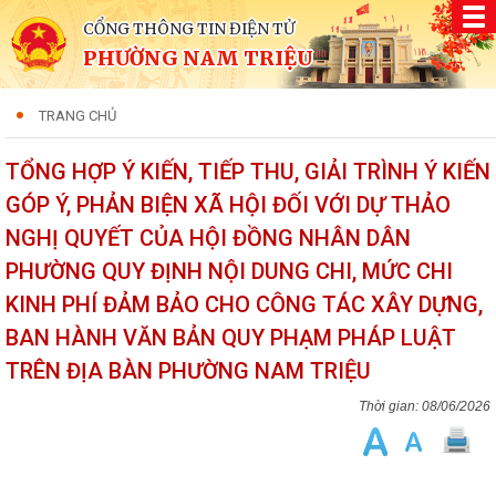
CỔNG THÔNG TIN ĐIỆN TỬ
PHƯỜNG NAM TRIỆU
TRANG CHỦ
TỔNG HỢP Ý KIẾN, TIẾP THU, GIẢI TRÌNH Ý KIẾN
GÓP Ý, PHẢN BIỆN XÃ HỘI ĐỐI VỚI DỰ THẢO
NGHỊ QUYẾT CỦA HỘI ĐỒNG NHÂN DÂN
PHƯỜNG QUY ĐỊNH NỘI DUNG CHI, MỨC CHI
KINH PHÍ ĐẢM BẢO CHO CÔNG TÁC XÂY DỰNG,
BAN HÀNH VĂN BẢN QUY PHẠM PHÁP LUẬT
TRÊN ĐỊA BÀN PHƯỜNG NAM TRIỆU
08/06/2026