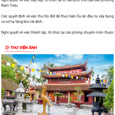
Nghị quyết về việc sắp xếp, tổ chức lại tổ dân phố trên địa bàn phường
Nam Triệu
Các quyết định về việc thu hồi đất để thực hiện Dự án đầu tư xây dựng
cơ sở hạ tầng khu tái định...
Nghị quyết về việc thành lập, tổ chức lại các phòng chuyên môn thuộc
Ủy ban nhân dân phường Nam...
THƯ VIỆN ẢNH
Điện lực Thủy Nguyên triển khai thanh toán tiền điện không dùng tiền
mặt trên địa bàn Điện lực Thủy...
Đề nghị hỗ trợ giới thiệu nguồn hiện vật và kết nối thân nhân liệt sĩ, cựu
chiến binh phục vụ cuộc...
Quyết định về việc phê duyệt giá đất cụ thể; phương án bồi thường bồi
thường, hỗ trợ, tái định cư...
Quyết định về việc thu hồi đất để thực hiện Dự án đầu tư xây dựng cơ
sở hạ tầng khu tái định cư tại...
Quyết định về việc thu hồi đất để thực hiện Dự án đầu tư xây dựng cơ