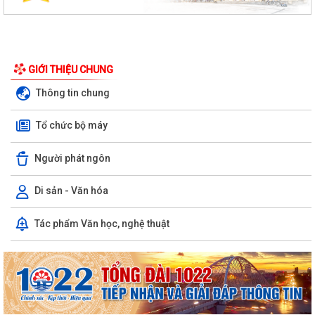
GIỚI THIỆU CHUNG
Thông tin chung
Tổ chức bộ máy
Người phát ngôn
Di sản - Văn hóa
Chuyển đổi số, thanh toán không dùng tiền mặt và tham gia Bản đồ
Tác phẩm Văn học, nghệ thuật
ẩm thực số Hải Phòng
Xây dựng Bản đồ Ẩm thực số Hải Phòng và mở rộng mô hình chuyển
đổi số, thanh toán không dùng tiền...
Kế hoạch triển khai công tác làm sạch, chuẩn hóa dữ liệu đăng ký hộ