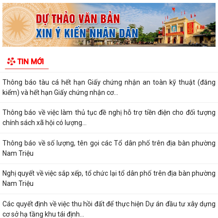
kinh doanh, Hợp tác xã năm 2026
PHƯỜNG NAM TRIỆU TÍCH CỰC TUYÊN TRUYỀN HƯỚNG DẪN NÔNG
DÂN PHÒNG CHỐNG NẮNG NÓNG CHO THỦY SẢN NUÔI
Quyết định về việc ủy quyền thực hiện nhiệm vụ thuộc thẩm quyền của
TIN MỚI
Ủy ban nhân dân thành phố trong...
Thông báo tàu cá hết hạn Giấy chứng nhận an toàn kỹ thuật (đăng
kiểm) và hết hạn Giấy chứng nhận cơ...
Thông báo về việc làm thủ tục đề nghị hỗ trợ tiền điện cho đối tượng
chính sách xã hội có lượng...
Thông báo về số lượng, tên gọi các Tổ dân phố trên địa bàn phường
Nam Triệu
Nghị quyết về việc sắp xếp, tổ chức lại tổ dân phố trên địa bàn phường
Nam Triệu
Các quyết định về việc thu hồi đất để thực hiện Dự án đầu tư xây dựng
cơ sở hạ tầng khu tái định...