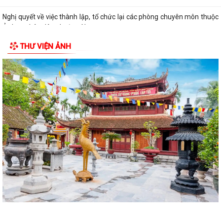
Nghị quyết về việc thành lập, tổ chức lại các phòng chuyên môn thuộc
Ủy ban nhân dân phường Nam...
THƯ VIỆN ẢNH
Điện lực Thủy Nguyên triển khai thanh toán tiền điện không dùng tiền
mặt trên địa bàn Điện lực Thủy...
Đề nghị hỗ trợ giới thiệu nguồn hiện vật và kết nối thân nhân liệt sĩ, cựu
chiến binh phục vụ cuộc...
Quyết định về việc phê duyệt giá đất cụ thể; phương án bồi thường bồi
thường, hỗ trợ, tái định cư...
Quyết định về việc thu hồi đất để thực hiện Dự án đầu tư xây dựng cơ
sở hạ tầng khu tái định cư tại...
Quyết định về việc thu hồi đất để thực hiện Dự án đầu tư xây dựng cơ
sở hạ tầng khu tái định cư tại...
Quyết định về việc thu hồi đất để thực hiện Dự án đầu tư xây dựng cơ
sở hạ tầng khu tái định cư tại...