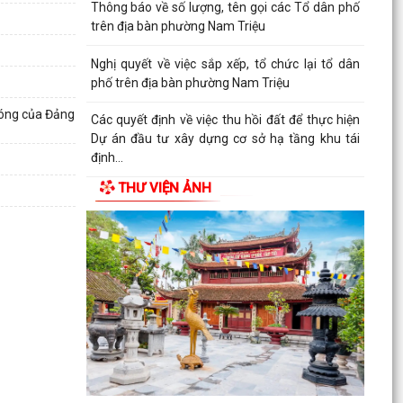
Thông báo về số lượng, tên gọi các Tổ dân phố
trên địa bàn phường Nam Triệu
Nghị quyết về việc sắp xếp, tổ chức lại tổ dân
phố trên địa bàn phường Nam Triệu
 nóng của Đảng
Các quyết định về việc thu hồi đất để thực hiện
Dự án đầu tư xây dựng cơ sở hạ tầng khu tái
định...
THƯ VIỆN ẢNH
Nghị quyết về việc thành lập, tổ chức lại các
phòng chuyên môn thuộc Ủy ban nhân dân
phường Nam...
Điện lực Thủy Nguyên triển khai thanh toán tiền
điện không dùng tiền mặt trên địa bàn Điện lực
Thủy...
Đề nghị hỗ trợ giới thiệu nguồn hiện vật và kết
nối thân nhân liệt sĩ, cựu chiến binh phục vụ
cuộc...