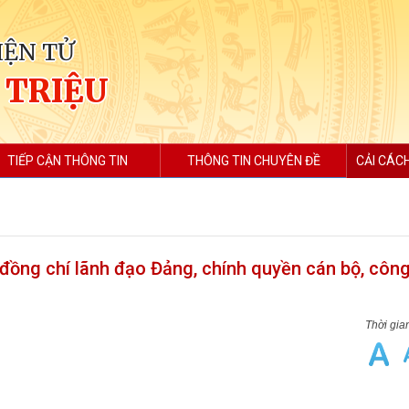
IỆN TỬ
 TRIỆU
TIẾP CẬN THÔNG TIN
THÔNG TIN CHUYÊN ĐỀ
CẢI CÁC
 đồng chí lãnh đạo Đảng, chính quyền cán bộ, côn