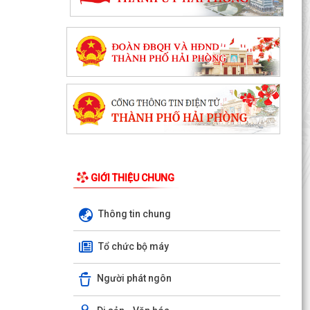
GIỚI THIỆU CHUNG
Thông tin chung
Chuyển đổi số, thanh toán không dùng tiền mặt
Tổ chức bộ máy
và tham gia Bản đồ ẩm thực số Hải Phòng
Người phát ngôn
Xây dựng Bản đồ Ẩm thực số Hải Phòng và mở
rộng mô hình chuyển đổi số, thanh toán không
dùng tiền...