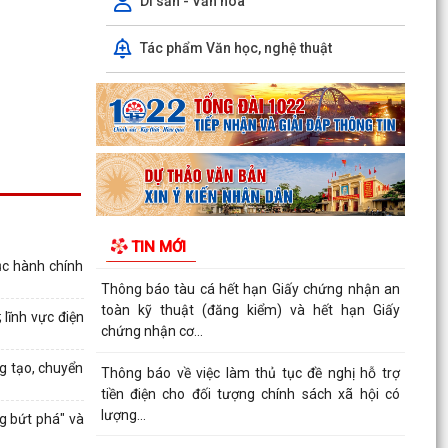
Di sản - Văn hóa
Kế hoạch triển khai công tác làm sạch, chuẩn
Tác phẩm Văn học, nghệ thuật
hóa dữ liệu đăng ký hộ kinh doanh, Hợp tác xã
năm 2026
PHƯỜNG NAM TRIỆU TÍCH CỰC TUYÊN TRUYỀN
HƯỚNG DẪN NÔNG DÂN PHÒNG CHỐNG NẮNG
NÓNG CHO THỦY SẢN NUÔI
Quyết định về việc ủy quyền thực hiện nhiệm vụ
thuộc thẩm quyền của Ủy ban nhân dân thành
TIN MỚI
phố trong...
ục hành chính
Thông báo tàu cá hết hạn Giấy chứng nhận an
toàn kỹ thuật (đăng kiểm) và hết hạn Giấy
 lĩnh vực điện
chứng nhận cơ...
g tạo, chuyển
Thông báo về việc làm thủ tục đề nghị hỗ trợ
tiền điện cho đối tượng chính sách xã hội có
lượng...
g bứt phá" và