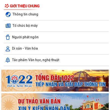
GIỚI THIỆU CHUNG
Thông tin chung
Tổ chức bộ máy
Người phát ngôn
Di sản - Văn hóa
Chuyển đổi số, thanh toán không dùng tiền mặt và tham gia Bản đồ
Tác phẩm Văn học, nghệ thuật
ẩm thực số Hải Phòng
Xây dựng Bản đồ Ẩm thực số Hải Phòng và mở rộng mô hình chuyển
đổi số, thanh toán không dùng tiền...
Kế hoạch triển khai công tác làm sạch, chuẩn hóa dữ liệu đăng ký hộ
kinh doanh, Hợp tác xã năm 2026
PHƯỜNG NAM TRIỆU TÍCH CỰC TUYÊN TRUYỀN HƯỚNG DẪN NÔNG
DÂN PHÒNG CHỐNG NẮNG NÓNG CHO THỦY SẢN NUÔI