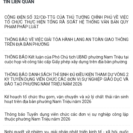
TIN LIÊN QUAN
CÔNG ĐIỆN SỐ 32/CĐ-TTG CỦA THỦ TƯỚNG CHÍNH PHỦ VỀ VIỆC
TỔ CHỨC THỰC HIỆN TỔNG RÀ SOÁT HỆ THỐNG VĂN BẢN QUY
PHẠM PHÁP LUẬT
THÔNG BÁO VỀ VIỆC GIẢI TỎA HÀNH LANG AN TOÀN GIAO THÔNG
TRÊN ĐỊA BÀN PHƯỜNG
THÔNG BÁO Kết luận của Phó Chủ tịch UBND phường Nam Triệu tại
cuộc họp về công tác cấp Giấy phép xây dựng trên địa bàn phường
THÔNG BÁO DANH SÁCH THÍ SINH ĐỦ ĐIỀU KIỆN THAM DỰ VÒNG 2
KỲ TUYỂN DỤNG VIÊN CHỨC CÁC ĐƠN VỊ SỰ NGHIỆP GIÁO DỤC VÀ
ĐÀO TẠO PHƯỜNG NAM TRIỆU NĂM 2026
Kế hoạch tổ chức thu gom, vận chuyển và xử lý chất thải rắn sinh
hoạt trên địa bàn phường Nam Triệu năm 2026
Thông báo Tuyển dụng viên chức các đơn vị sự nghiệp công lập
thuộc phường Nam Triệu năm 2026
Nghị quyết về nhiệm vụ, giải pháp phát triển kinh tế - xã hội, quốc