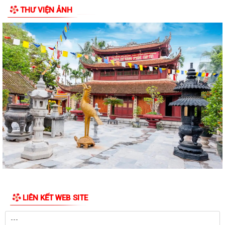
THƯ VIỆN ẢNH
Điện lực Thủy Nguyên triển khai thanh toán tiền điện không dùng tiền
mặt trên địa bàn Điện lực Thủy...
Đề nghị hỗ trợ giới thiệu nguồn hiện vật và kết nối thân nhân liệt sĩ, cựu
chiến binh phục vụ cuộc...
Quyết định về việc phê duyệt giá đất cụ thể; phương án bồi thường bồi
thường, hỗ trợ, tái định cư...
Quyết định về việc thu hồi đất để thực hiện Dự án đầu tư xây dựng cơ
sở hạ tầng khu tái định cư tại...
Quyết định về việc thu hồi đất để thực hiện Dự án đầu tư xây dựng cơ
sở hạ tầng khu tái định cư tại...
Quyết định về việc thu hồi đất để thực hiện Dự án đầu tư xây dựng cơ
sở hạ tầng khu tái định cư tại...
LIÊN KẾT WEB SITE
Thông báo tuyển dụng người lao động đi làm việc tại Đài Loan theo
hình thức tuyển mộ trực tiếp