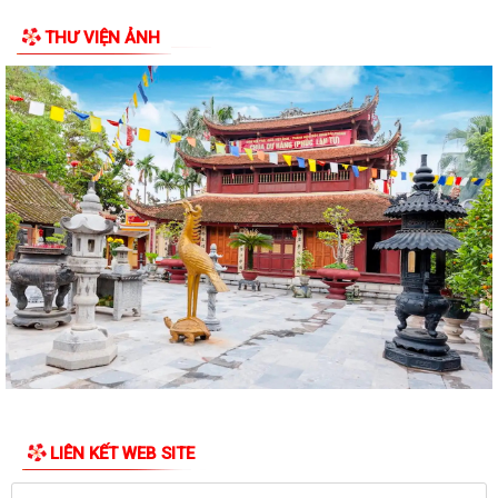
THƯ VIỆN ẢNH
Điện lực Thủy Nguyên triển khai thanh toán tiền điện không dùng tiền
mặt trên địa bàn Điện lực Thủy...
Đề nghị hỗ trợ giới thiệu nguồn hiện vật và kết nối thân nhân liệt sĩ, cựu
chiến binh phục vụ cuộc...
Quyết định về việc phê duyệt giá đất cụ thể; phương án bồi thường bồi
thường, hỗ trợ, tái định cư...
Quyết định về việc thu hồi đất để thực hiện Dự án đầu tư xây dựng cơ
sở hạ tầng khu tái định cư tại...
Quyết định về việc thu hồi đất để thực hiện Dự án đầu tư xây dựng cơ
sở hạ tầng khu tái định cư tại...
Quyết định về việc thu hồi đất để thực hiện Dự án đầu tư xây dựng cơ
sở hạ tầng khu tái định cư tại...
LIÊN KẾT WEB SITE
Thông báo tuyển dụng người lao động đi làm việc tại Đài Loan theo
hình thức tuyển mộ trực tiếp