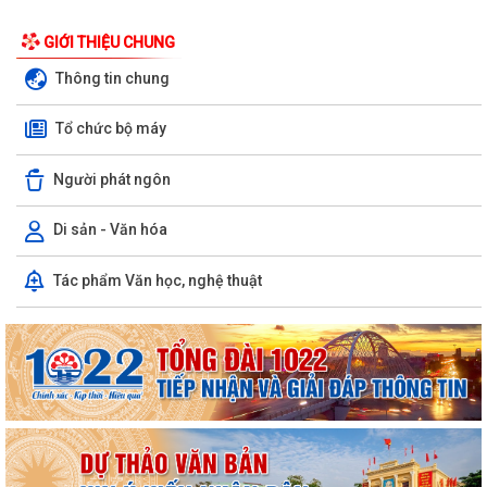
GIỚI THIỆU CHUNG
Thông tin chung
Tổ chức bộ máy
Người phát ngôn
Di sản - Văn hóa
Chuyển đổi số, thanh toán không dùng tiền mặt và tham gia Bản đồ
Tác phẩm Văn học, nghệ thuật
ẩm thực số Hải Phòng
Xây dựng Bản đồ Ẩm thực số Hải Phòng và mở rộng mô hình chuyển
đổi số, thanh toán không dùng tiền...
Kế hoạch triển khai công tác làm sạch, chuẩn hóa dữ liệu đăng ký hộ
kinh doanh, Hợp tác xã năm 2026
PHƯỜNG NAM TRIỆU TÍCH CỰC TUYÊN TRUYỀN HƯỚNG DẪN NÔNG