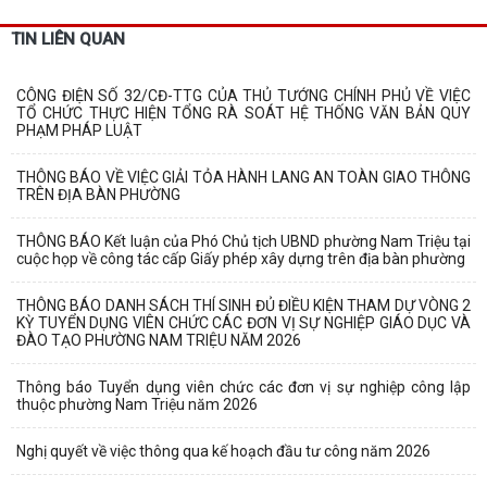
TIN LIÊN QUAN
CÔNG ĐIỆN SỐ 32/CĐ-TTG CỦA THỦ TƯỚNG CHÍNH PHỦ VỀ VIỆC
TỔ CHỨC THỰC HIỆN TỔNG RÀ SOÁT HỆ THỐNG VĂN BẢN QUY
PHẠM PHÁP LUẬT
THÔNG BÁO VỀ VIỆC GIẢI TỎA HÀNH LANG AN TOÀN GIAO THÔNG
TRÊN ĐỊA BÀN PHƯỜNG
THÔNG BÁO Kết luận của Phó Chủ tịch UBND phường Nam Triệu tại
cuộc họp về công tác cấp Giấy phép xây dựng trên địa bàn phường
THÔNG BÁO DANH SÁCH THÍ SINH ĐỦ ĐIỀU KIỆN THAM DỰ VÒNG 2
KỲ TUYỂN DỤNG VIÊN CHỨC CÁC ĐƠN VỊ SỰ NGHIỆP GIÁO DỤC VÀ
ĐÀO TẠO PHƯỜNG NAM TRIỆU NĂM 2026
Thông báo Tuyển dụng viên chức các đơn vị sự nghiệp công lập
thuộc phường Nam Triệu năm 2026
Nghị quyết về việc thông qua kế hoạch đầu tư công năm 2026