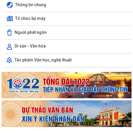
Thông tin chung
Tổ chức bộ máy
Người phát ngôn
Di sản - Văn hóa
Chuyển đổi số, thanh toán không dùng tiền mặt và tham gia Bản đồ
Tác phẩm Văn học, nghệ thuật
ẩm thực số Hải Phòng
Xây dựng Bản đồ Ẩm thực số Hải Phòng và mở rộng mô hình chuyển
đổi số, thanh toán không dùng tiền...
Kế hoạch triển khai công tác làm sạch, chuẩn hóa dữ liệu đăng ký hộ
kinh doanh, Hợp tác xã năm 2026
PHƯỜNG NAM TRIỆU TÍCH CỰC TUYÊN TRUYỀN HƯỚNG DẪN NÔNG
DÂN PHÒNG CHỐNG NẮNG NÓNG CHO THỦY SẢN NUÔI
Quyết định về việc ủy quyền thực hiện nhiệm vụ thuộc thẩm quyền của