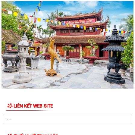
mặt trên địa bàn Điện lực Thủy...
Đề nghị hỗ trợ giới thiệu nguồn hiện vật và kết nối thân nhân liệt sĩ, cựu
chiến binh phục vụ cuộc...
Quyết định về việc phê duyệt giá đất cụ thể; phương án bồi thường bồi
thường, hỗ trợ, tái định cư...
Quyết định về việc thu hồi đất để thực hiện Dự án đầu tư xây dựng cơ
sở hạ tầng khu tái định cư tại...
Quyết định về việc thu hồi đất để thực hiện Dự án đầu tư xây dựng cơ
sở hạ tầng khu tái định cư tại...
Quyết định về việc thu hồi đất để thực hiện Dự án đầu tư xây dựng cơ
sở hạ tầng khu tái định cư tại...
LIÊN KẾT WEB SITE
Thông báo tuyển dụng người lao động đi làm việc tại Đài Loan theo
hình thức tuyển mộ trực tiếp
Dự thảo ban hành Nghị quyết của Hội đồng nhân dân phường Nam
Triệu quy định nội dung chi, mức chi...