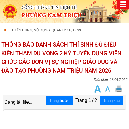
CỔNG THÔNG TIN ĐIỆN TỬ
PHƯỜNG NAM TRIỆU
TUYỂN DỤNG, SỬ DỤNG, QUẢN LÝ CB, CCVC
THÔNG BÁO DANH SÁCH THÍ SINH ĐỦ ĐIỀU
KIỆN THAM DỰ VÒNG 2 KỲ TUYỂN DỤNG VIÊN
CHỨC CÁC ĐƠN VỊ SỰ NGHIỆP GIÁO DỤC VÀ
ĐÀO TẠO PHƯỜNG NAM TRIỆU NĂM 2026
28/01/2026