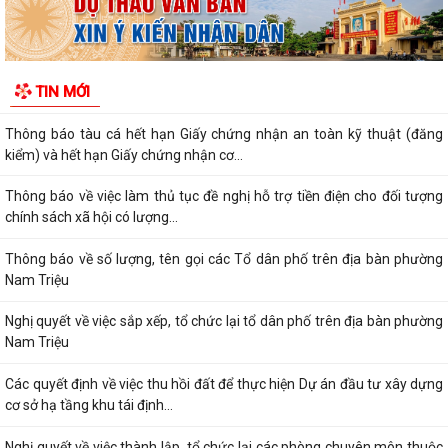
PHƯỜNG NAM TRIỆU TÍCH CỰC TUYÊN TRUYỀN HƯỚNG DẪN NÔNG
DÂN PHÒNG CHỐNG NẮNG NÓNG CHO THỦY SẢN NUÔI
Quyết định về việc ủy quyền thực hiện nhiệm vụ thuộc thẩm quyền của
TIN MỚI
Ủy ban nhân dân thành phố trong...
Thông báo tàu cá hết hạn Giấy chứng nhận an toàn kỹ thuật (đăng
kiểm) và hết hạn Giấy chứng nhận cơ...
Thông báo về việc làm thủ tục đề nghị hỗ trợ tiền điện cho đối tượng
chính sách xã hội có lượng...
Thông báo về số lượng, tên gọi các Tổ dân phố trên địa bàn phường
Nam Triệu
Nghị quyết về việc sắp xếp, tổ chức lại tổ dân phố trên địa bàn phường
Nam Triệu
Các quyết định về việc thu hồi đất để thực hiện Dự án đầu tư xây dựng
cơ sở hạ tầng khu tái định...
Nghị quyết về việc thành lập, tổ chức lại các phòng chuyên môn thuộc