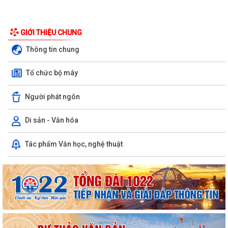
GIỚI THIỆU CHUNG
Thông tin chung
Tổ chức bộ máy
Người phát ngôn
Di sản - Văn hóa
Chuyển đổi số, thanh toán không dùng tiền mặt và tham gia Bản đồ
Tác phẩm Văn học, nghệ thuật
ẩm thực số Hải Phòng
Xây dựng Bản đồ Ẩm thực số Hải Phòng và mở rộng mô hình chuyển
đổi số, thanh toán không dùng tiền...
Kế hoạch triển khai công tác làm sạch, chuẩn hóa dữ liệu đăng ký hộ
kinh doanh, Hợp tác xã năm 2026