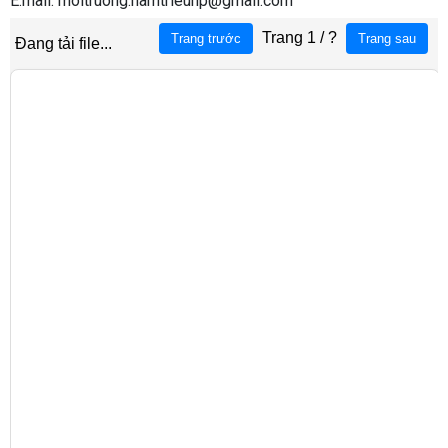
E.mail:
moitruong.namtrieuhp@gmail.com