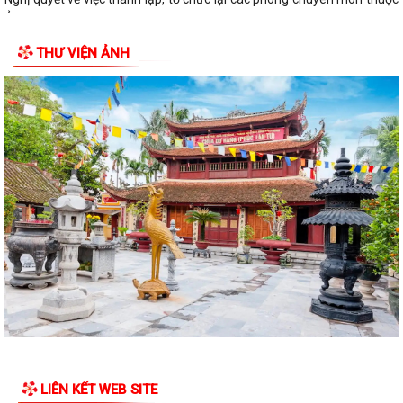
Ủy ban nhân dân phường Nam...
THƯ VIỆN ẢNH
Điện lực Thủy Nguyên triển khai thanh toán tiền điện không dùng tiền
mặt trên địa bàn Điện lực Thủy...
Đề nghị hỗ trợ giới thiệu nguồn hiện vật và kết nối thân nhân liệt sĩ, cựu
chiến binh phục vụ cuộc...
Quyết định về việc phê duyệt giá đất cụ thể; phương án bồi thường bồi
thường, hỗ trợ, tái định cư...
Quyết định về việc thu hồi đất để thực hiện Dự án đầu tư xây dựng cơ
sở hạ tầng khu tái định cư tại...
Quyết định về việc thu hồi đất để thực hiện Dự án đầu tư xây dựng cơ
sở hạ tầng khu tái định cư tại...
Quyết định về việc thu hồi đất để thực hiện Dự án đầu tư xây dựng cơ
sở hạ tầng khu tái định cư tại...
LIÊN KẾT WEB SITE
Thông báo tuyển dụng người lao động đi làm việc tại Đài Loan theo