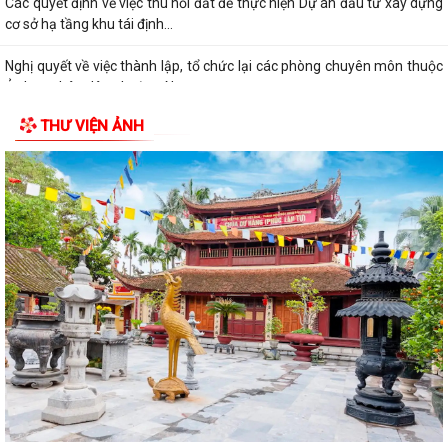
Các quyết định về việc thu hồi đất để thực hiện Dự án đầu tư xây dựng
cơ sở hạ tầng khu tái định...
Nghị quyết về việc thành lập, tổ chức lại các phòng chuyên môn thuộc
Ủy ban nhân dân phường Nam...
THƯ VIỆN ẢNH
Điện lực Thủy Nguyên triển khai thanh toán tiền điện không dùng tiền
mặt trên địa bàn Điện lực Thủy...
Đề nghị hỗ trợ giới thiệu nguồn hiện vật và kết nối thân nhân liệt sĩ, cựu
chiến binh phục vụ cuộc...
Quyết định về việc phê duyệt giá đất cụ thể; phương án bồi thường bồi
thường, hỗ trợ, tái định cư...
Quyết định về việc thu hồi đất để thực hiện Dự án đầu tư xây dựng cơ
sở hạ tầng khu tái định cư tại...
Quyết định về việc thu hồi đất để thực hiện Dự án đầu tư xây dựng cơ
sở hạ tầng khu tái định cư tại...
Quyết định về việc thu hồi đất để thực hiện Dự án đầu tư xây dựng cơ