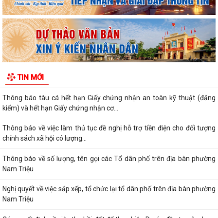
Kế hoạch triển khai công tác làm sạch, chuẩn hóa dữ liệu đăng ký hộ
kinh doanh, Hợp tác xã năm 2026
PHƯỜNG NAM TRIỆU TÍCH CỰC TUYÊN TRUYỀN HƯỚNG DẪN NÔNG
DÂN PHÒNG CHỐNG NẮNG NÓNG CHO THỦY SẢN NUÔI
Quyết định về việc ủy quyền thực hiện nhiệm vụ thuộc thẩm quyền của
TIN MỚI
Ủy ban nhân dân thành phố trong...
Thông báo tàu cá hết hạn Giấy chứng nhận an toàn kỹ thuật (đăng
kiểm) và hết hạn Giấy chứng nhận cơ...
Thông báo về việc làm thủ tục đề nghị hỗ trợ tiền điện cho đối tượng
chính sách xã hội có lượng...
Thông báo về số lượng, tên gọi các Tổ dân phố trên địa bàn phường
Nam Triệu
Nghị quyết về việc sắp xếp, tổ chức lại tổ dân phố trên địa bàn phường
Nam Triệu